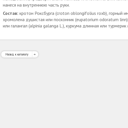
нанеся на внутреннюю часть руки.
Состав:
кротон Роксбурга (croton oblongifolius roxb), горный им
хромолена душистая или посконник (eupatorium odoratum linn),
или галангал (alpinia galanga L.), куркума длинная или турмерик
Назад к каталогу