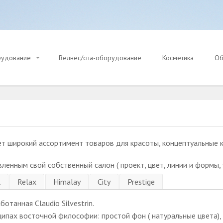
рудование
Велнес/спа-оборудование
Косметика
Об
ет широкий ассортимент товаров для красоты, концептуальные 
ленным свой собственный салон ( проект, цвет, линии и формы, 
l
Relax
Himalay
Сity
Prestige
отанная Claudio Silvestrin.
ципах восточной философии: простой фон ( натуральные цвета),