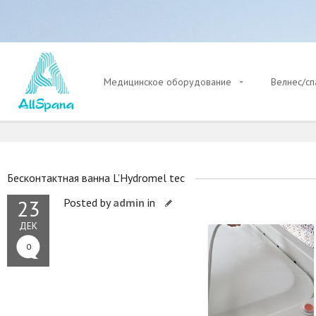
Медицинское оборудование
Велнес/с
Бесконтактная ванна L’Hydromel tec
23
Posted by
admin
in
ДЕК
0