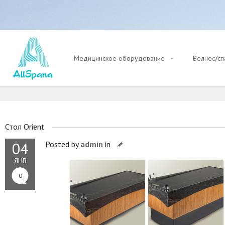
Медицинское оборудование
Велнес/с
Стол Orient
04
Posted by
admin
in
ЯНВ
0