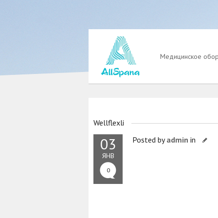
Медицинское обо
Wellflexli
03
Posted by
admin
in
ЯНВ
0