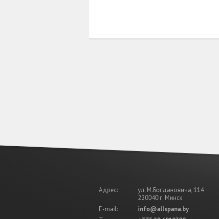
Адрес:
ул. М.Богдановича, 114
220040 г. Минск
E-mail:
info@allspana.by